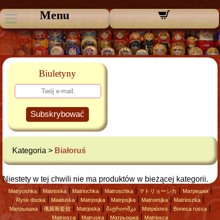
Menu
Biuletyny
Subskrybować
Kategoria >
Białoruś
Niestety w tej chwili nie ma produktów w bieżącej kategorii.
|
|
|
|
|
|
Matryoshka
Matrioska
Matriochka
Matroschka
マトリョーシカ
Матрешки
|
|
|
|
|
|
Rysk docka
Maatuska
Matrjosjka
Matrjosjka
Matroesjka
Matrioszka
|
|
|
|
|
|
Матрьошка
俄羅斯套娃
Matrjoska
მატრიოშკა
Ματριόσκα
Boneca russa
|
|
|
Matriosca
Matruska
Матрьошка
Matriosca