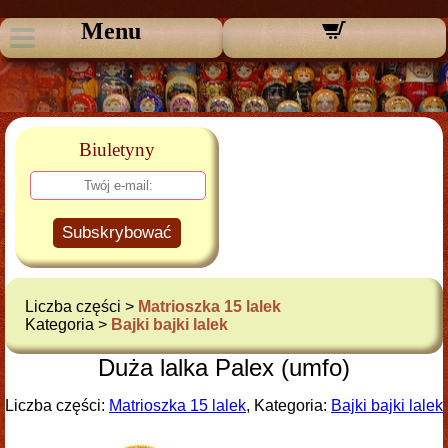
Menu
Biuletyny
Subskrybować
Liczba części >
Matrioszka 15 lalek
Kategoria >
Bajki bajki lalek
Duża lalka Palex (umfo)
Liczba części:
Matrioszka 15 lalek
, Kategoria:
Bajki bajki lalek