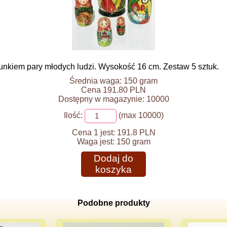
nkiem pary młodych ludzi. Wysokość 16 cm. Zestaw 5 sztuk.
Średnia waga: 150 gram
Cena 191.80 PLN
Dostępny w magazynie: 10000
Ilość:
(max 10000)
Cena 1 jest:
191.8 PLN
Waga jest:
150 gram
Dodaj do
koszyka
Podobne produkty