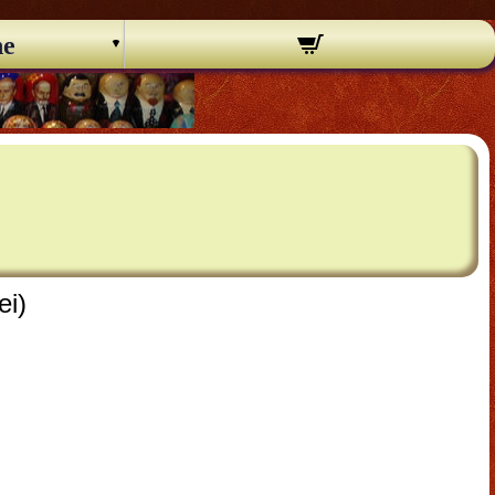
ne
ei)