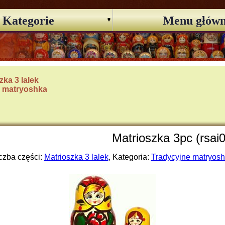
Kategorie
Menu głów
zka 3 lalek
e matryoshka
Matrioszka 3pc (rsai
czba części:
Matrioszka 3 lalek
, Kategoria:
Tradycyjne matryos