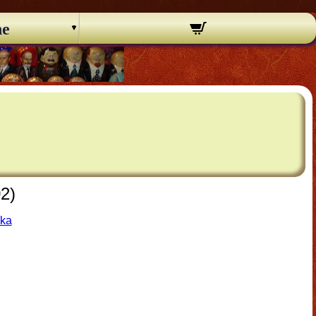
ne
02)
hka