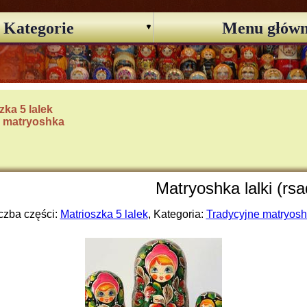
Kategorie
Menu głów
zka 5 lalek
e matryoshka
Matryoshka lalki (rsa
czba części:
Matrioszka 5 lalek
, Kategoria:
Tradycyjne matryos