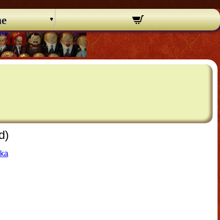
ne
d)
hka