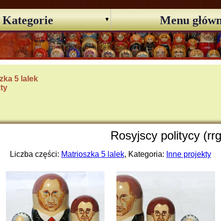
Kategorie
Menu głów
zka 5 lalek
kty
Rosyjscy politycy (rr
Liczba części:
Matrioszka 5 lalek
, Kategoria:
Inne projekty