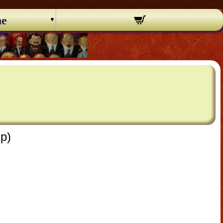
ne
gp)