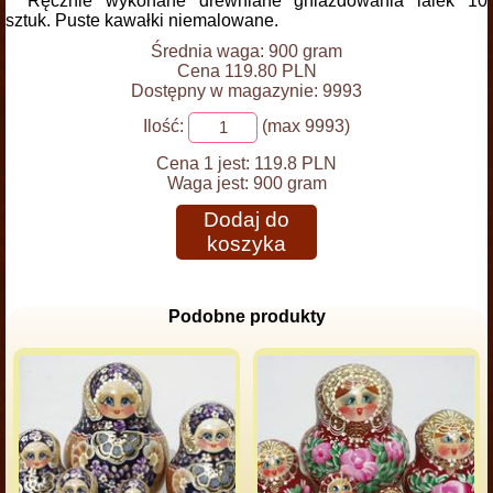
Ręcznie wykonane drewniane gniazdowania lalek 10
sztuk. Puste kawałki niemalowane.
Średnia waga: 900 gram
Cena 119.80 PLN
Dostępny w magazynie: 9993
Ilość:
(max 9993)
Cena 1 jest:
119.8 PLN
Waga jest:
900 gram
Dodaj do
koszyka
Podobne produkty