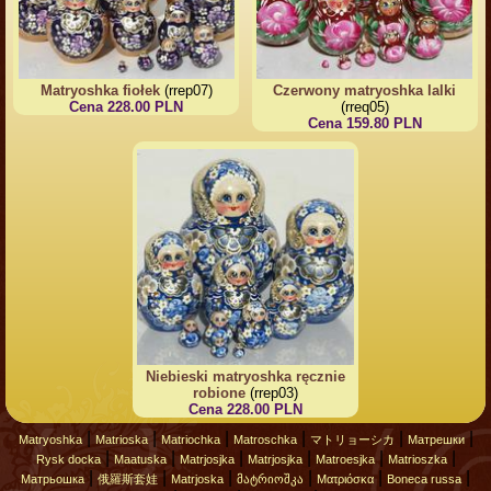
Matryoshka fiołek
(rrep07)
Czerwony matryoshka lalki
Cena 228.00 PLN
(rreq05)
Cena 159.80 PLN
Niebieski matryoshka ręcznie
robione
(rrep03)
Cena 228.00 PLN
|
|
|
|
|
|
Matryoshka
Matrioska
Matriochka
Matroschka
マトリョーシカ
Матрешки
|
|
|
|
|
|
Rysk docka
Maatuska
Matrjosjka
Matrjosjka
Matroesjka
Matrioszka
|
|
|
|
|
|
Матрьошка
俄羅斯套娃
Matrjoska
მატრიოშკა
Ματριόσκα
Boneca russa