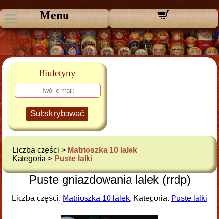
Menu
Biuletyny
Subskrybować
Liczba części >
Matrioszka 10 lalek
Kategoria >
Puste lalki
Puste gniazdowania lalek (rrdp)
Liczba części:
Matrioszka 10 lalek
, Kategoria:
Puste lalki