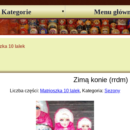
Kategorie
Menu głów
zka 10 lalek
Zimą konie (rrdm)
Liczba części:
Matrioszka 10 lalek
, Kategoria:
Sezony