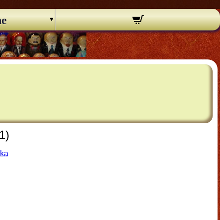
ne
1)
hka