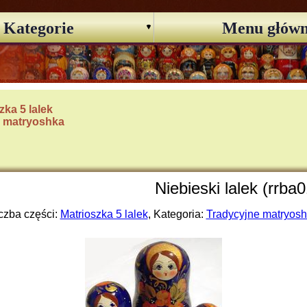
Kategorie
Menu głów
zka 5 lalek
e matryoshka
Niebieski lalek (rrba0
czba części:
Matrioszka 5 lalek
, Kategoria:
Tradycyjne matryos