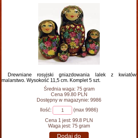
Drewniane rosyjski gniazdowania lalek z kwiatów
malarstwo. Wysokość 11,5 cm. Komplet 5 szt.
Średnia waga: 75 gram
Cena 99.80 PLN
Dostępny w magazynie: 9986
Ilość:
(max 9986)
Cena 1 jest:
99.8 PLN
Waga jest:
75 gram
Dodaj do