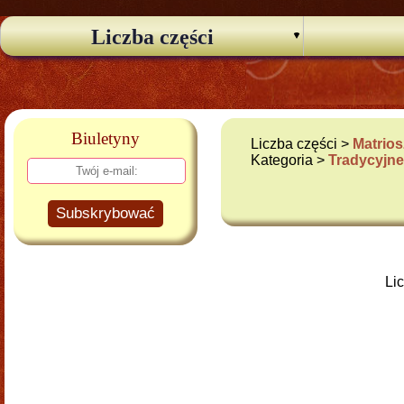
Liczba części
Biuletyny
Liczba części >
Matrios
Kategoria >
Tradycyjn
Subskrybować
Li