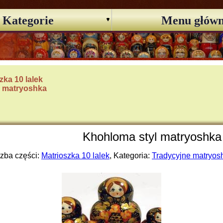
Kategorie
Menu głów
zka 10 lalek
e matryoshka
Khohloma styl matryoshka 
czba części:
Matrioszka 10 lalek
, Kategoria:
Tradycyjne matryos