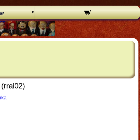
ne
(rrai02)
hka