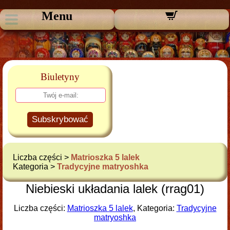
Menu
Biuletyny
Subskrybować
Liczba części >
Matrioszka 5 lalek
Kategoria >
Tradycyjne matryoshka
Niebieski układania lalek (rrag01)
Liczba części:
Matrioszka 5 lalek
, Kategoria:
Tradycyjne
matryoshka