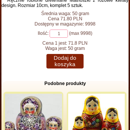
Ręcznie robione drewniane Matrioszki z różowe kwiaty
design. Rozmiar 10cm, komplet 5 sztuk.
Średnia waga: 50 gram
Cena 71.80 PLN
Dostępny w magazynie: 9998
Ilość:
(max 9998)
Cena 1 jest:
71.8 PLN
Waga jest:
50 gram
Dodaj do
koszyka
Podobne produkty