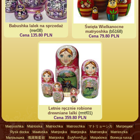
Babushka lalek na sprzedaż
Święta Wielkanocne
(rrer08)
matryoshka
(b5168)
Cena 135.80 PLN
Cena 79.80 PLN
Letnie ręcznie robione
drewniane lalki
(rmtf01)
Cena 359.80 PLN
|
|
|
|
|
|
Matryoshka
Matrioska
Matriochka
Matroschka
マトリョーシカ
Матрешки
|
|
|
|
|
|
Rysk docka
Maatuska
Matrjosjka
Matrjosjka
Matroesjka
Matrioszka
|
|
|
|
|
|
Матрьошка
俄羅斯套娃
Matrjoska
მატრიოშკა
Ματριόσκα
Boneca russa