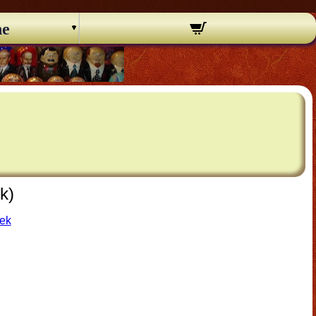
ne
k)
lek