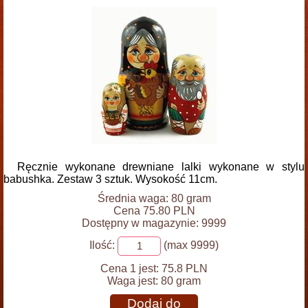
Ręcznie wykonane drewniane lalki wykonane w stylu
babushka. Zestaw 3 sztuk. Wysokość 11cm.
Średnia waga: 80 gram
Cena 75.80 PLN
Dostępny w magazynie: 9999
Ilość:
(max 9999)
Cena 1 jest:
75.8 PLN
Waga jest:
80 gram
Dodaj do