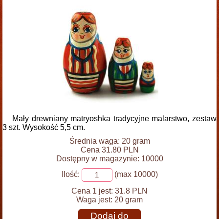
Mały drewniany matryoshka tradycyjne malarstwo, zestaw
3 szt. Wysokość 5,5 cm.
Średnia waga: 20 gram
Cena 31.80 PLN
Dostępny w magazynie: 10000
Ilość:
(max 10000)
Cena 1 jest:
31.8 PLN
Waga jest:
20 gram
Dodaj do